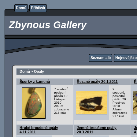
Domů
Přihlásit
Zbynous Gallery
Seznam alb
Nejnovější 
Domů
>
Opály
Šperky z kamenů
Řezané opály 20.1.2011
Ř
7 souborů,
9
poslední
souborů,
přidán 10.
poslední
Listopad
přidán 29.
2010
Prosinec
Album
2010
zobrazeno
Album
215 krát
zobrazeno
217 krát
Hrubě broušené opály
Jemně broušené opály
J
4.11.2011
20.3.2011
4