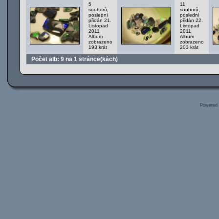
5
11
souborů,
souborů,
poslední
poslední
přidán 21.
přidán 22.
Listopad
Listopad
2011
2011
Album
Album
zobrazeno
zobrazeno
193 krát
203 krát
Počet alb: 9 na 1 stránce(kách)
Powered