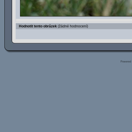
Hodnotit tento obrázek
(žádné hodnocení)
Powered